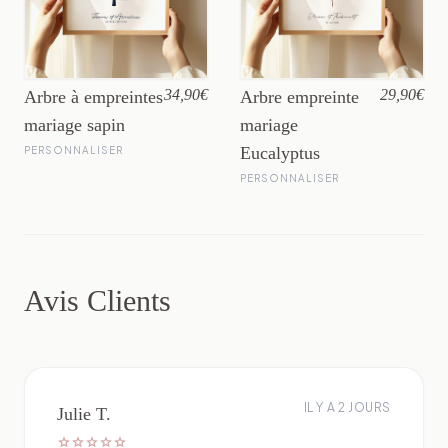
34,90€
29,90€
Arbre à empreintes
Arbre empreinte
mariage sapin
mariage
Eucalyptus
PERSONNALISER
PERSONNALISER
Avis Clients
IL Y A 2 JOURS
Julie T.
star
star
star
star
star