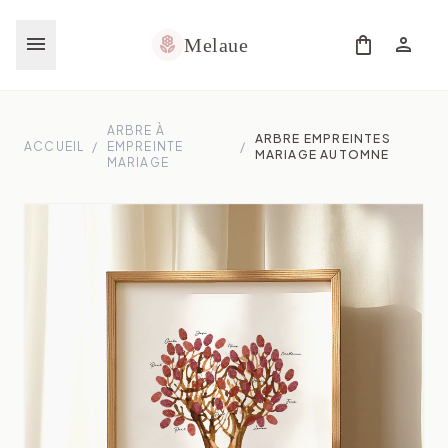
menu
shopping_bag
person
local_florist
Melaue
ARBRE À
ARBRE EMPREINTES
ACCUEIL
/
EMPREINTE
/
MARIAGE AUTOMNE
MARIAGE