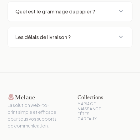
expand_more
Quel est le grammage du papier ?
expand_more
Les délais de livraison ?
local_florist
Melaue
Collections
MARIAGE
La solution web-to-
NAISSANCE
print simple et efficace
FÊTES
pour tous vos supports
CADEAUX
de communication.