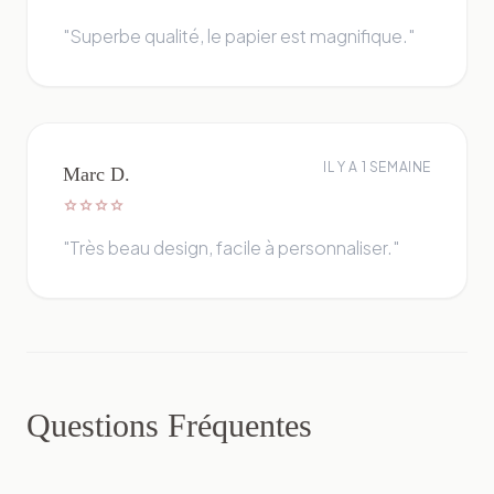
"Superbe qualité, le papier est magnifique."
IL Y A 1 SEMAINE
Marc D.
star
star
star
star
"Très beau design, facile à personnaliser."
Questions Fréquentes