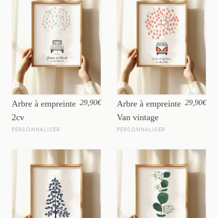
29,90€
29,90€
Arbre à empreinte
Arbre à empreinte
2cv
Van vintage
PERSONNALISER
PERSONNALISER