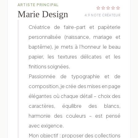
ARTISTE PRINCIPAL
star
star
star
star
star
Marie Design
4.9 NOTE CRÉATEUR
Créatrice de faire-part et papèterie
personnalisée (naissance, mariage et
baptême), je mets à l’honneur le beau
papier, les textures délicates et les
finitions soignées.
Passionnée de typographie et de
composition, je crée des mises en page
élégantes où chaque détail – choix des
caractères, équilibre des blancs,
harmonie des couleurs – est pensé
avec exigence.
Mon objectif : proposer des collections