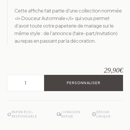
Cette affiche fait partie d'une collection nommée
<i>Douceur Automnale</i> qui vous permet
d'avoir toute votre papeterie de mariage sur le
même style : de l'annonce (faire-part/invitation)
au repas en passant par la décoration.
29,90
€
PERSONNALISER
PAPIER ÉCO-
LIVRAISON
DESIGN
eco
local_shipping
verified
RESPONSABLE
RAPIDE
UNIQUE