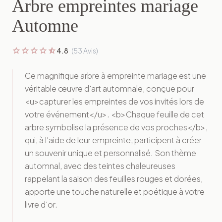
Arbre empreintes mariage
Automne
star
star
star
star
star_half
4.8
(53 Avis)
Ce magnifique arbre à empreinte mariage est une
véritable œuvre d'art automnale, conçue pour
<u>capturer les empreintes de vos invités lors de
votre événement</u>. <b>Chaque feuille de cet
arbre symbolise la présence de vos proches</b>,
qui, à l'aide de leur empreinte, participent à créer
un souvenir unique et personnalisé. Son thème
automnal, avec des teintes chaleureuses
rappelant la saison des feuilles rouges et dorées,
apporte une touche naturelle et poétique à votre
livre d'or.