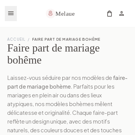
menu
shopping_bag
person
local_florist
Melaue
ACCUEIL
/
FAIRE PART DE MARIAGE BOHÊME
Faire part de mariage
bohême
Laissez-vous séduire par nos modèles de
faire-
part de mariage bohème
. Parfaits pour les
mariages en plein air ou dans des lieux
atypiques, nos modèles bohèmes mêlent
délicatesse et originalité. Chaque faire-part
reflète un design unique, avec des motifs
naturels, des couleurs douces et des touches