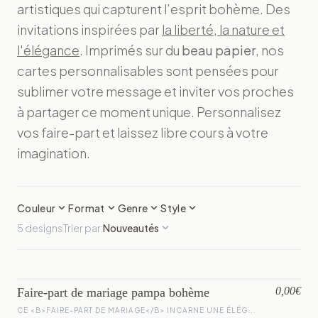
artistiques qui capturent l’esprit bohème. Des
invitations inspirées par
la liberté, la nature et
l'élégance
. Imprimés sur du
beau papier
, nos
cartes personnalisables sont pensées pour
sublimer votre message et inviter vos proches
à partager ce moment unique. Personnalisez
vos faire-part et laissez libre cours à votre
imagination.
expand_more
expand_more
expand_more
expand_more
Couleur
Format
Genre
Style
expand_more
5 designs
Trier par:
Nouveautés
0,00€
Faire-part de mariage pampa bohème
CE <B>FAIRE-PART DE MARIAGE</B> INCARNE UNE ÉLÉG...