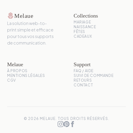
local_florist
Melaue
Collections
MARIAGE
La solution web-to-
NAISSANCE
print simple et efficace
FÊTES
pour tous vos supports
CADEAUX
de communication.
Melaue
Support
À PROPOS
FAQ / AIDE
MENTIONS LÉGALES
SUIVI DE COMMANDE
CGV
RETOURS
CONTACT
© 2026 MELAUE. TOUS DROITS RÉSERVÉS.