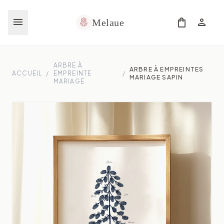
menu
shopping_bag
person
local_florist
Melaue
ARBRE À
ARBRE À EMPREINTES
ACCUEIL
/
EMPREINTE
/
MARIAGE SAPIN
MARIAGE