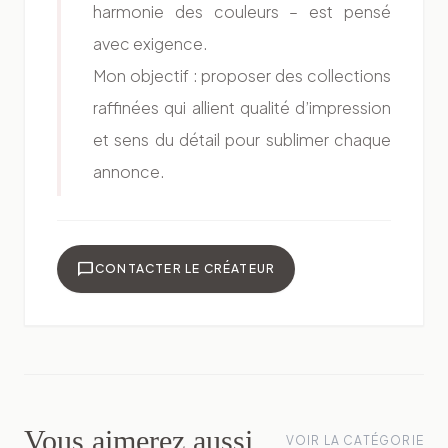
harmonie des couleurs – est pensé
avec exigence.
Mon objectif : proposer des collections
raffinées qui allient qualité d’impression
et sens du détail pour sublimer chaque
annonce.
chat_bubble
CONTACTER LE CRÉATEUR
Vous aimerez aussi
VOIR LA CATÉGORIE