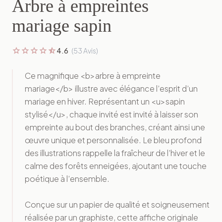
Arbre à empreintes
mariage sapin
star
star
star
star
star_half
4.6
(53 Avis)
Ce magnifique <b>arbre à empreinte
mariage</b> illustre avec élégance l’esprit d’un
mariage en hiver. Représentant un <u>sapin
stylisé</u>, chaque invité est invité à laisser son
empreinte au bout des branches, créant ainsi une
œuvre unique et personnalisée. Le bleu profond
des illustrations rappelle la fraîcheur de l’hiver et le
calme des forêts enneigées, ajoutant une touche
poétique à l’ensemble.
Conçue sur un papier de qualité et soigneusement
réalisée par un graphiste, cette affiche originale