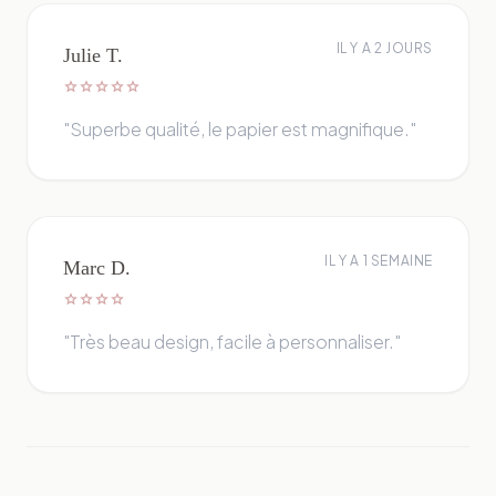
IL Y A 2 JOURS
Julie T.
star
star
star
star
star
"Superbe qualité, le papier est magnifique."
IL Y A 1 SEMAINE
Marc D.
star
star
star
star
"Très beau design, facile à personnaliser."