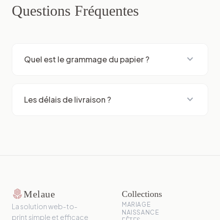
Questions Fréquentes
expand_more
Quel est le grammage du papier ?
expand_more
Les délais de livraison ?
local_florist
Melaue
Collections
MARIAGE
La solution web-to-
NAISSANCE
print simple et efficace