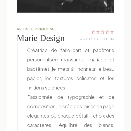
ARTISTE PRINCIPAL
star
star
star
star
star
Marie Design
4.9 NOTE CRÉATEUR
Créatrice de faire-part et papèterie
personnalisée (naissance, mariage et
baptême), je mets à l’honneur le beau
papier, les textures délicates et les
finitions soignées.
Passionnée de typographie et de
composition, je crée des mises en page
élégantes où chaque détail – choix des
caractères, équilibre des blancs,