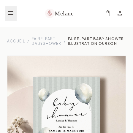
menu
shopping_bag
person
local_florist
Melaue
FAIRE-PART
FAIRE-PART BABY SHOWER
ACCUEIL
/
/
BABYSHOWER
ILLUSTRATION OURSON