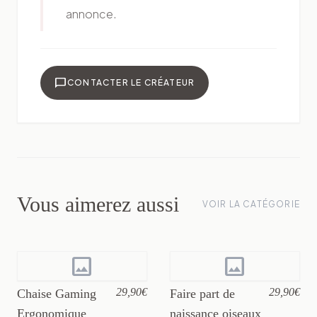
annonce.
chat_bubble
CONTACTER LE CRÉATEUR
Vous aimerez aussi
VOIR LA CATÉGORIE
image
image
29,90€
29,90€
Chaise Gaming
Faire part de
Ergonomique
naissance oiseaux