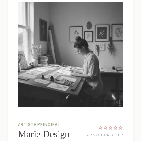
ARTISTE PRINCIPAL
star
star
star
star
star
Marie Design
4.9 NOTE CRÉATEUR