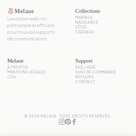
local_florist
Melaue
Collections
MARIAGE
La solution web-to-
NAISSANCE
print simple et efficace
FÊTES
pour tous vos supports
CADEAUX
de communication.
Melaue
Support
À PROPOS
FAQ / AIDE
MENTIONS LÉGALES
SUIVI DE COMMANDE
CGV
RETOURS
CONTACT
© 2026 MELAUE. TOUS DROITS RÉSERVÉS.