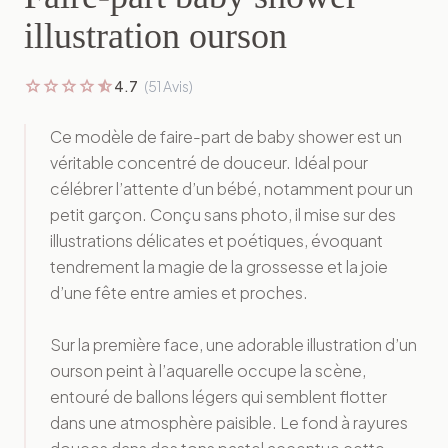
illustration ourson
star
star
star
star
star_half
4.7
(51 Avis)
Ce modèle de faire-part de baby shower est un
véritable concentré de douceur. Idéal pour
célébrer l’attente d’un bébé, notamment pour un
petit garçon. Conçu sans photo, il mise sur des
illustrations délicates et poétiques, évoquant
tendrement la magie de la grossesse et la joie
d’une fête entre amies et proches.
Sur la première face, une adorable illustration d’un
ourson peint à l’aquarelle occupe la scène,
entouré de ballons légers qui semblent flotter
dans une atmosphère paisible. Le fond à rayures