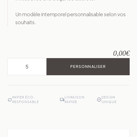
Un modèle intemporel personnalisable selon vos
souhaits.
0,00
€
PERSONNALISER
PAPIER ÉCO-
LIVRAISON
DESIGN
eco
local_shipping
verified
RESPONSABLE
RAPIDE
UNIQUE