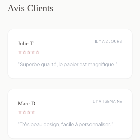
Avis Clients
IL Y A 2 JOURS
Julie T.
star
star
star
star
star
"Superbe qualité, le papier est magnifique."
IL Y A 1 SEMAINE
Marc D.
star
star
star
star
"Très beau design, facile à personnaliser."