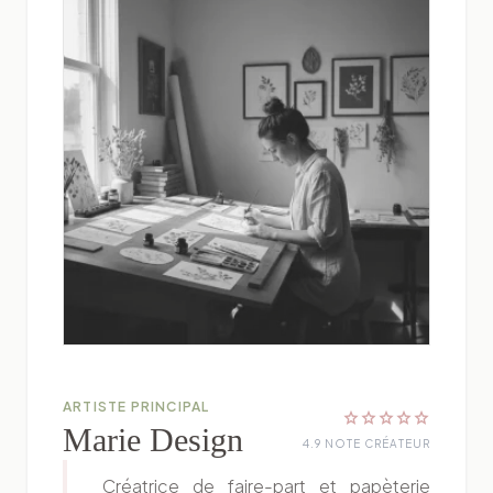
ARTISTE PRINCIPAL
star
star
star
star
star
Marie Design
4.9 NOTE CRÉATEUR
Créatrice de faire-part et papèterie