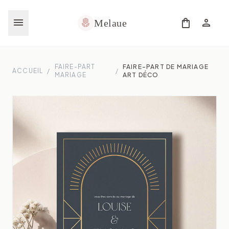
menu
shopping_bag
person
local_florist
Melaue
FAIRE-PART
FAIRE-PART DE MARIAGE
ACCUEIL
/
/
MARIAGE
ART DÉCO