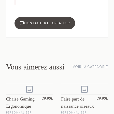
chat_bubble
CONTACTER LE CRÉATEUR
Vous aimerez aussi
VOIR LA CATÉGORIE
image
image
29,90€
29,90€
Chaise Gaming
Faire part de
Ergonomique
naissance oiseaux
PERSONNALISER
PERSONNALISER