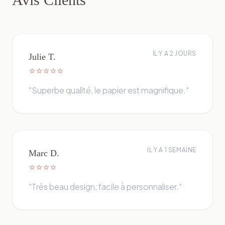
IL Y A 2 JOURS
Julie T.
star
star
star
star
star
"Superbe qualité, le papier est magnifique."
IL Y A 1 SEMAINE
Marc D.
star
star
star
star
"Très beau design, facile à personnaliser."