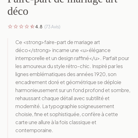
déco
star
star
star
star
star_half
4.8
(73 Avis)
Ce <strong>faire-part de mariage art
déco</strong> incarne une <u>élégance
intemporelle et un design raffiné</u>. Parfait pour
les amoureux du style rétro-chic. Inspiré par les
lignes emblématiques des années 1920, son
encadrement doré et géométrique se déploie
harmonieusement sur un fond profond et sombre,
rehaussant chaque détail avec subtilité et
modernité. La typographie soigneusement
choisie, fine et sophistiquée, confère à cette
carte une allure à la fois classique et
contemporaine.