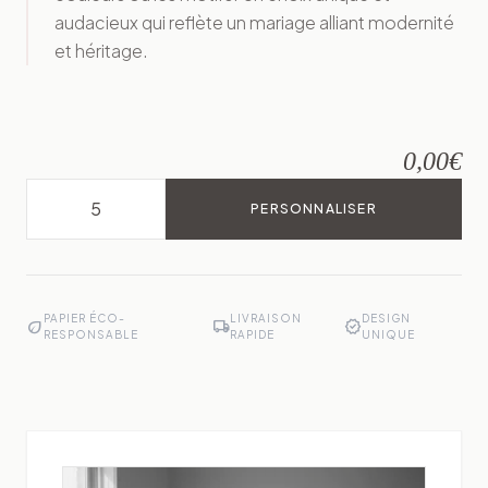
audacieux qui reflète un mariage alliant modernité
et héritage.
0,00
€
PERSONNALISER
PAPIER ÉCO-
LIVRAISON
DESIGN
eco
local_shipping
verified
RESPONSABLE
RAPIDE
UNIQUE