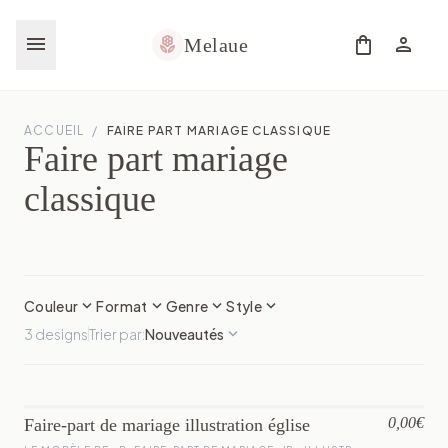
menu
shopping_bag
person
local_florist
Melaue
ACCUEIL
/
FAIRE PART MARIAGE CLASSIQUE
Faire part mariage
classique
expand_more
expand_more
expand_more
expand_more
Couleur
Format
Genre
Style
expand_more
3 designs
Trier par:
Nouveautés
0,00€
Faire-part de mariage illustration église