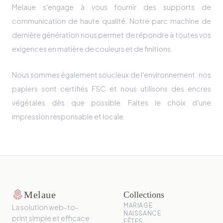
Melaue s'engage à vous fournir des supports de
communication de haute qualité. Notre parc machine de
dernière génération nous permet de répondre à toutes vos
exigences en matière de couleurs et de finitions.
Nous sommes également soucieux de l'environnement : nos
papiers sont certifiés FSC et nous utilisons des encres
végétales dès que possible. Faites le choix d'une
impression responsable et locale.
local_florist
Melaue
Collections
MARIAGE
La solution web-to-
NAISSANCE
print simple et efficace
FÊTES