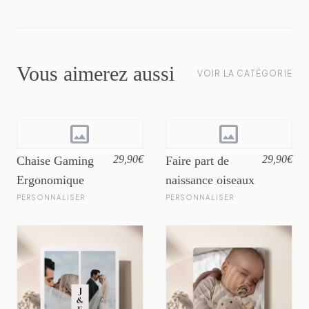
Vous aimerez aussi
VOIR LA CATÉGORIE
image
image
29,90€
29,90€
Chaise Gaming
Faire part de
Ergonomique
naissance oiseaux
PERSONNALISER
PERSONNALISER