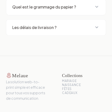
expand_more
Quel est le grammage du papier ?
expand_more
Les délais de livraison ?
local_florist
Melaue
Collections
MARIAGE
La solution web-to-
NAISSANCE
print simple et efficace
FÊTES
pour tous vos supports
CADEAUX
de communication.