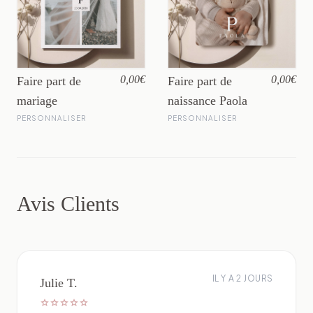
0,00€
0,00€
Faire part de
Faire part de
mariage
naissance Paola
PERSONNALISER
PERSONNALISER
Avis Clients
IL Y A 2 JOURS
Julie T.
star
star
star
star
star