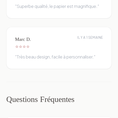
"Superbe qualité, le papier est magnifique."
IL Y A 1 SEMAINE
Marc D.
star
star
star
star
"Très beau design, facile à personnaliser."
Questions Fréquentes