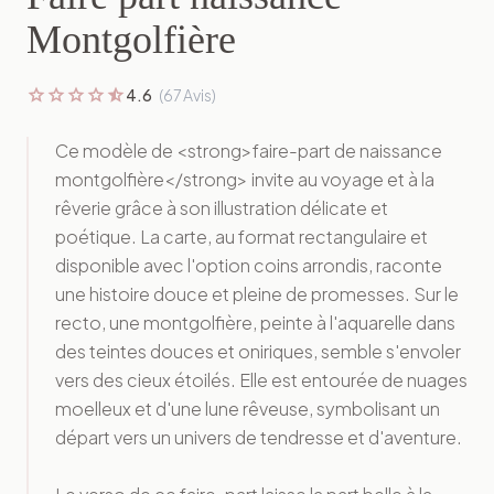
Montgolfière
star
star
star
star
star_half
4.6
(67 Avis)
Ce modèle de <strong>faire-part de naissance
montgolfière</strong> invite au voyage et à la
rêverie grâce à son illustration délicate et
poétique. La carte, au format rectangulaire et
disponible avec l'option coins arrondis, raconte
une histoire douce et pleine de promesses. Sur le
recto, une montgolfière, peinte à l'aquarelle dans
des teintes douces et oniriques, semble s'envoler
vers des cieux étoilés. Elle est entourée de nuages
moelleux et d'une lune rêveuse, symbolisant un
départ vers un univers de tendresse et d'aventure.