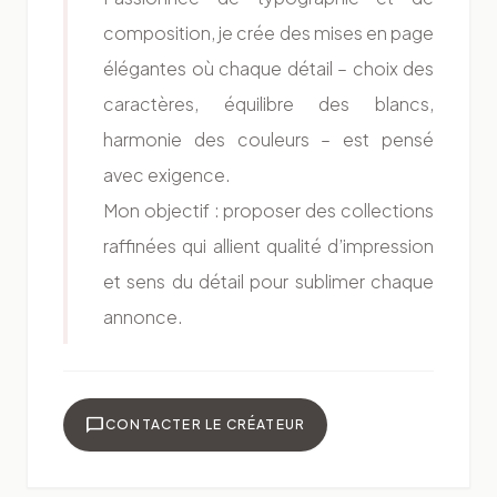
composition, je crée des mises en page
élégantes où chaque détail – choix des
caractères, équilibre des blancs,
harmonie des couleurs – est pensé
avec exigence.
Mon objectif : proposer des collections
raffinées qui allient qualité d’impression
et sens du détail pour sublimer chaque
annonce.
chat_bubble
CONTACTER LE CRÉATEUR