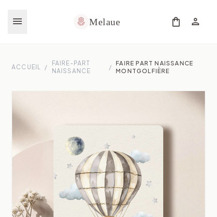
menu
shopping_bag
person
local_florist
Melaue
FAIRE-PART
FAIRE PART NAISSANCE
ACCUEIL
/
/
NAISSANCE
MONTGOLFIÈRE