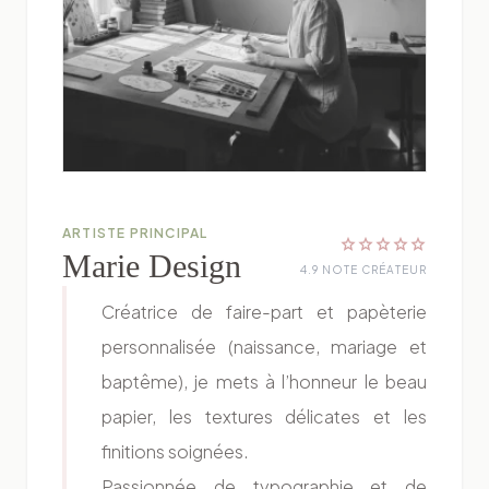
ARTISTE PRINCIPAL
star
star
star
star
star
Marie Design
4.9 NOTE CRÉATEUR
Créatrice de faire-part et papèterie
personnalisée (naissance, mariage et
baptême), je mets à l’honneur le beau
papier, les textures délicates et les
finitions soignées.
Passionnée de typographie et de