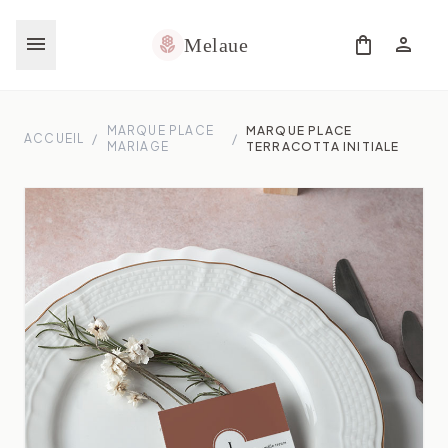
menu
shopping_bag
person
local_florist
Melaue
MARQUE PLACE
MARQUE PLACE
ACCUEIL
/
/
MARIAGE
TERRACOTTA INITIALE