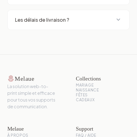
expand_more
Les délais de livraison ?
local_florist
Melaue
Collections
MARIAGE
La solution web-to-
NAISSANCE
print simple et efficace
FÊTES
pour tous vos supports
CADEAUX
de communication.
Melaue
Support
À PROPOS
FAQ / AIDE