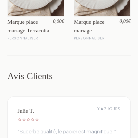
0,00€
0,00€
Marque place
Marque place
mariage Terracotta
mariage
PERSONNALISER
PERSONNALISER
Avis Clients
IL Y A 2 JOURS
Julie T.
star
star
star
star
star
"Superbe qualité, le papier est magnifique."