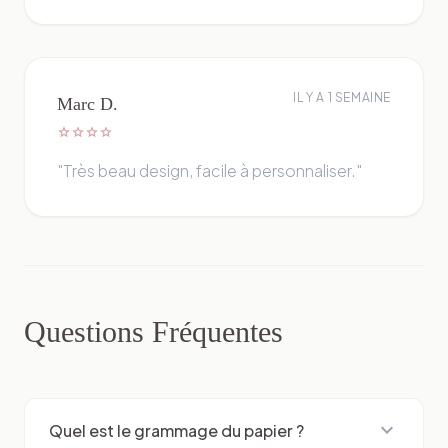
IL Y A 1 SEMAINE
Marc D.
star
star
star
star
"Très beau design, facile à personnaliser."
Questions Fréquentes
expand_more
Quel est le grammage du papier ?