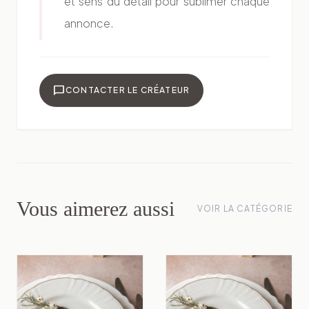
et sens du détail pour sublimer chaque
annonce.
chat_bubble
CONTACTER LE CRÉATEUR
Vous aimerez aussi
VOIR LA CATÉGORIE